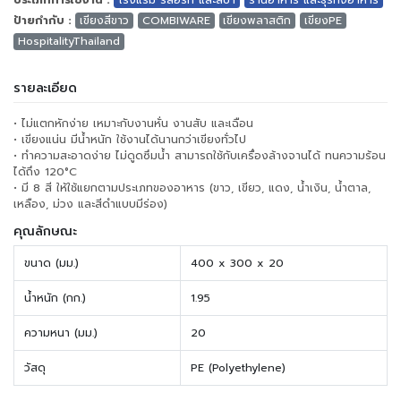
ประเภทการใช้งาน :
โรงแรม รีสอร์ท และสปา
ร้านอาหาร และธุรกิจอาหาร
ป้ายกำกับ :
เขียงสีขาว
COMBIWARE
เขียงพลาสติก
เขียงPE
HospitalityThailand
รายละเอียด
• ไม่แตกหักง่าย เหมาะกับงานหั่น งานสับ และเฉือน
• เขียงแน่น มีน้ำหนัก ใช้งานได้นานกว่าเขียงทั่วไป
• ทำความสะอาดง่าย ไม่ดูดซึมน้ำ สามารถใช้กับเครื่องล้างจานได้ ทนความร้อน
ได้ถึง 120°C
• มี 8 สี ให้ใช้แยกตามประเภทของอาหาร (ขาว, เขียว, แดง, น้ำเงิน, น้ำตาล,
เหลือง, ม่วง และสีดำแบบมีร่อง)
คุณลักษณะ
ขนาด (มม.)
400 x 300 x 20
น้ำหนัก (กก.)
1.95
ความหนา (มม.)
20
วัสดุ
PE (Polyethylene)