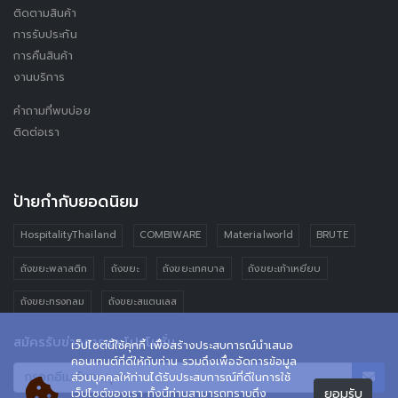
ติดตามสินค้า
การรับประกัน
การคืนสินค้า
งานบริการ
คำถามที่พบบ่อย
ติดต่อเรา
ป้ายกำกับยอดนิยม
HospitalityThailand
COMBIWARE
Materialworld
BRUTE
ถังขยะพลาสติก
ถังขยะ
ถังขยะเทศบาล
ถังขยะเท้าเหยียบ
ถังขยะทรงกลม
ถังขยะสแตนเลส
สมัครรับข่าวสารและโปรโมชั่น
เว็ปไซต์นี้ใช้คุกกี้ เพื่อสร้างประสบการณ์นำเสนอ
คอนเทนต์ที่ดีให้กับท่าน รวมถึงเพื่อจัดการข้อมูล
ส่วนบุคคลให้ท่านได้รับประสบการณ์ที่ดีในการใช้
ยอมรับ
เว็ปไซต์ของเรา ทั้งนี้ท่านสามารถทราบถึง