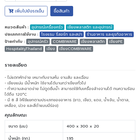
เพิ่มไปยังรถเข็น
ซื้อสินค้า
หมวดสินค้า :
อุปกรณ์เครื่องครัว
เขียงพลาสติก และอุปกรณ์
ประเภทการใช้งาน :
โรงแรม รีสอร์ท และสปา
ร้านอาหาร และธุรกิจอาหาร
ป้ายกำกับ :
อุปกรณ์ครัว
COMBIWARE
เขียงพลาสติก
เขียงPE
HospitalityThailand
เขียง
เขียงCOMBIWARE
รายละเอียด
• ไม่แตกหักง่าย เหมาะกับงานหั่น งานสับ และเฉือน
• เขียงแน่น มีน้ำหนัก ใช้งานได้นานกว่าเขียงทั่วไป
• ทำความสะอาดง่าย ไม่ดูดซึมน้ำ สามารถใช้กับเครื่องล้างจานได้ ทนความร้อน
ได้ถึง 120°C
• มี 8 สี ให้ใช้แยกตามประเภทของอาหาร (ขาว, เขียว, แดง, น้ำเงิน, น้ำตาล,
เหลือง, ม่วง และสีดำแบบมีร่อง)
คุณลักษณะ
ขนาด (มม.)
400 x 300 x 20
น้ำหนัก (กก.)
1.95