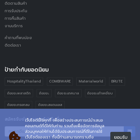
ติดตามสินค้า
การรับประกัน
การคืนสินค้า
งานบริการ
คำถามที่พบบ่อย
ติดต่อเรา
ป้ายกำกับยอดนิยม
HospitalityThailand
COMBIWARE
Materialworld
BRUTE
ถังขยะพลาสติก
ถังขยะ
ถังขยะเทศบาล
ถังขยะเท้าเหยียบ
ถังขยะทรงกลม
ถังขยะสแตนเลส
สมัครรับข่าวสารและโปรโมชั่น
เว็ปไซต์นี้ใช้คุกกี้ เพื่อสร้างประสบการณ์นำเสนอ
คอนเทนต์ที่ดีให้กับท่าน รวมถึงเพื่อจัดการข้อมูล
ส่วนบุคคลให้ท่านได้รับประสบการณ์ที่ดีในการใช้
ยอมรับ
เว็ปไซต์ของเรา ทั้งนี้ท่านสามารถทราบถึง