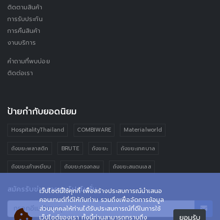
ติดตามสินค้า
การรับประกัน
การคืนสินค้า
งานบริการ
คำถามที่พบบ่อย
ติดต่อเรา
ป้ายกำกับยอดนิยม
HospitalityThailand
COMBIWARE
Materialworld
ถังขยะพลาสติก
BRUTE
ถังขยะ
ถังขยะเทศบาล
ถังขยะเท้าเหยียบ
ถังขยะทรงกลม
ถังขยะสแตนเลส
สมัครรับข่าวสารและโปรโมชั่น
เว็ปไซต์นี้ใช้คุกกี้ เพื่อสร้างประสบการณ์นำเสนอ
คอนเทนต์ที่ดีให้กับท่าน รวมถึงเพื่อจัดการข้อมูล
ส่วนบุคคลให้ท่านได้รับประสบการณ์ที่ดีในการใช้
ยอมรับ
เว็ปไซต์ของเรา ทั้งนี้ท่านสามารถทราบถึง