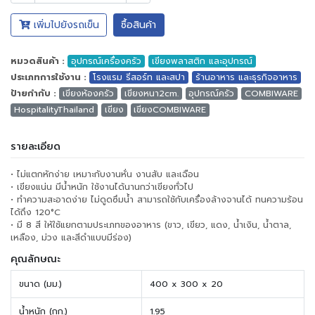
เพิ่มไปยังรถเข็น
ซื้อสินค้า
หมวดสินค้า :
อุปกรณ์เครื่องครัว
เขียงพลาสติก และอุปกรณ์
ประเภทการใช้งาน :
โรงแรม รีสอร์ท และสปา
ร้านอาหาร และธุรกิจอาหาร
ป้ายกำกับ :
เขียงห้องครัว
เขียงหนา2cm.
อุปกรณ์ครัว
COMBIWARE
HospitalityThailand
เขียง
เขียงCOMBIWARE
รายละเอียด
• ไม่แตกหักง่าย เหมาะกับงานหั่น งานสับ และเฉือน
• เขียงแน่น มีน้ำหนัก ใช้งานได้นานกว่าเขียงทั่วไป
• ทำความสะอาดง่าย ไม่ดูดซึมน้ำ สามารถใช้กับเครื่องล้างจานได้ ทนความร้อน
ได้ถึง 120°C
• มี 8 สี ให้ใช้แยกตามประเภทของอาหาร (ขาว, เขียว, แดง, น้ำเงิน, น้ำตาล,
เหลือง, ม่วง และสีดำแบบมีร่อง)
คุณลักษณะ
ขนาด (มม.)
400 x 300 x 20
น้ำหนัก (กก.)
1.95