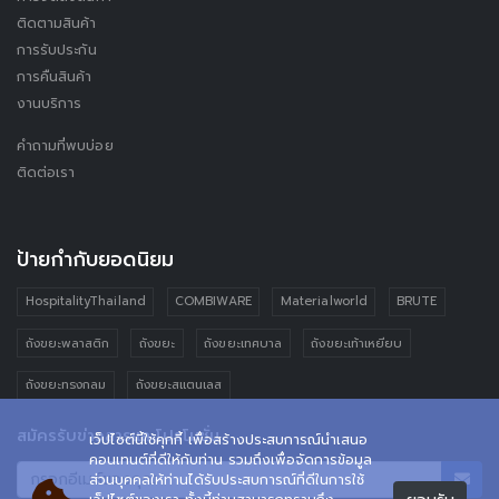
ติดตามสินค้า
การรับประกัน
การคืนสินค้า
งานบริการ
คำถามที่พบบ่อย
ติดต่อเรา
ป้ายกำกับยอดนิยม
HospitalityThailand
COMBIWARE
Materialworld
BRUTE
ถังขยะพลาสติก
ถังขยะ
ถังขยะเทศบาล
ถังขยะเท้าเหยียบ
ถังขยะทรงกลม
ถังขยะสแตนเลส
สมัครรับข่าวสารและโปรโมชั่น
เว็ปไซต์นี้ใช้คุกกี้ เพื่อสร้างประสบการณ์นำเสนอ
คอนเทนต์ที่ดีให้กับท่าน รวมถึงเพื่อจัดการข้อมูล
ส่วนบุคคลให้ท่านได้รับประสบการณ์ที่ดีในการใช้