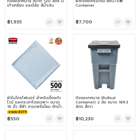
ถังขยะเทศบาล ขนาด 120 ลิตร มี
ฝาถังขยะทรงโดม BRUTE®
เท้าเหยียบ และมีล้อ สีน้ำเงิน
Container
฿1,935
฿7,700
ผ้าไมโครไฟเบอร์ สำหรับเช็ดแก้ว
ถังขยะเทศบาล (Rollout
ไวน์ และกระจกโดยเฉพาะ ขนาด
Container) 2 ล้อ ขนาด 189.3
16 นิ้ว สีฟ้า เกรดพรีเมี่ยม ซักน้ำ
ลิตร สีเทา
ร้อน และเข้าเครื่องอบได้ถึง 92°C
ขายส่ง ฿275
฿550
฿10,230