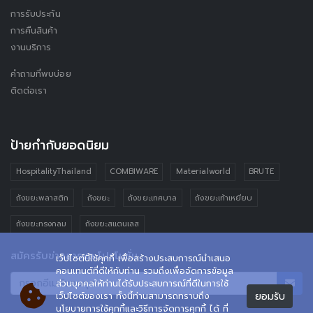
การรับประกัน
การคืนสินค้า
งานบริการ
คำถามที่พบบ่อย
ติดต่อเรา
ป้ายกำกับยอดนิยม
HospitalityThailand
COMBIWARE
Materialworld
BRUTE
ถังขยะพลาสติก
ถังขยะ
ถังขยะเทศบาล
ถังขยะเท้าเหยียบ
ถังขยะทรงกลม
ถังขยะสแตนเลส
สมัครรับข่าวสารและโปรโมชั่น
เว็ปไซต์นี้ใช้คุกกี้ เพื่อสร้างประสบการณ์นำเสนอ
คอนเทนต์ที่ดีให้กับท่าน รวมถึงเพื่อจัดการข้อมูล
ส่วนบุคคลให้ท่านได้รับประสบการณ์ที่ดีในการใช้
ยอมรับ
เว็ปไซต์ของเรา ทั้งนี้ท่านสามารถทราบถึง
นโยบายการใช้คุกกี้และวิธีการจัดการคุกกี้ ได้ ที่