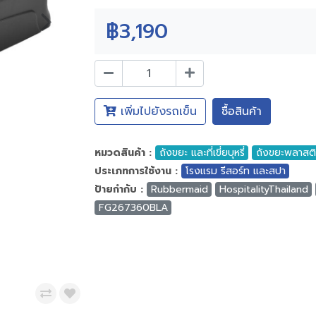
฿3,190
เพิ่มไปยังรถเข็น
ซื้อสินค้า
หมวดสินค้า :
ถังขยะ และที่เขี่ยบุหรี่
ถังขยะพลาสต
ประเภทการใช้งาน :
โรงแรม รีสอร์ท และสปา
ป้ายกำกับ :
Rubbermaid
HospitalityThailand
FG267360BLA