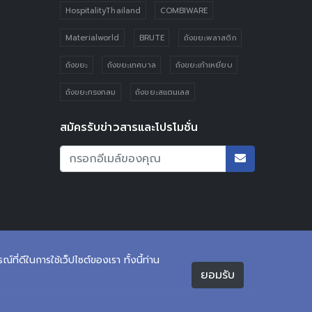
HospitalityThailand
COMBIWARE
Materialworld
BRUTE
ถังขยะพลาสติก
ถังขยะ
ถังขยะเทศบาล
ถังขยะเท้าเหยียบ
ถังขยะทรงกลม
ถังขยะสแตนเลส
สมัครรับข่าวสารและโปรโมชั่น
ที่ดีในการใช้เว็ปไซต์ของเรา ทั้งนี้ท่าน
ยอมรับ