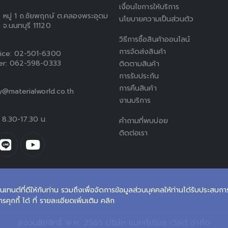
เงื่อนไขการให้บริการ
5 หมู่ 1 ถ.ชัยพฤกษ์ ต.คลองพระอุดม
นโยบายความเป็นส่วนตัว
 จ.นนทบุรี 11120
วิธีการซื้อสินค้าออนไลน์
การจัดส่งสินค้า
ice:
02-501-6300
er:
062-598-0333
ติดตามสินค้า
การรับประกัน
การคืนสินค้า
ty@materialworld.co.th
งานบริการ
ร์ 8.30-17.30 น.
คำถามที่พบบ่อย
ติดต่อเรา
นเทนต์ที่ดีให้กับท่าน รวมถึงเพื่อจัดการข้อมูลส่วนบุคคลให้ท่านได้รับประสบการณ์
ุกกี้ ได้ ที่ รายละเอียดเพิ่มเติม คลิก
สงวนลิขสิทธิ์ พ.ศ. 2565 บริษัท แมททีเรียล เวิลด์ จำกัด