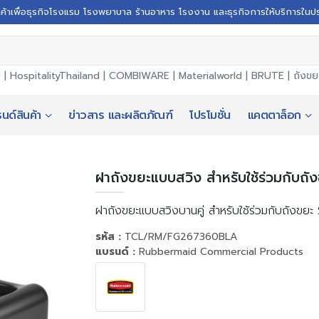
นค้าเพื่อธุรกิจโรงแรม โรงพยาบาล ร้านอาหาร โรงงาน และธุรกิจการให้บริการในป
ม |
HospitalityThailand
|
COMBIWARE
|
Materialworld
|
BRUTE
|
ถังข
นด์สินค้า
ข่าวสาร และผลิตภัณฑ์
โปรโมชั่น
แคตตาล็อก
ฝาถังขยะแบบสวิง สำหรับใช้ร่วมกับถั
ฝาถังขยะแบบสวิงบานคู่ สำหรับใช้ร่วมกับถังขยะ
รหัส :
TCL/RM/FG267360BLA
แบรนด์ :
Rubbermaid Commercial Products