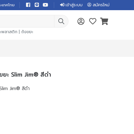
เข้าสู่ระบบ
สมัครใหม่
ระเทศไทย
ยะพลาสติก
|
ถังขยะ
งขยะ Slim Jim® สีดำ
 Slim Jim® สีดำ