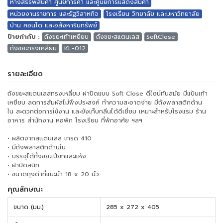
ห้างสรรพสินค้า ศูนย์การค้า และศูนย์การแสดงสินค้า
หน่วยงานราชการ และรัฐวิสาหกิจ
โรงเรียน วิทยาลัย และมหาวิทยาลัย
บ้าน คอนโด และอสังหาริมทรัพย์
ป้ายกำกับ :
ถังขยะเท้าเหยียบ
ถังขยะสแตนเลส
SoftClose
ถังขยะทรงเหลี่ยม
KL-012
รายละเอียด
ถังขยะสแตนเลสทรงเหลี่ยม ฝาปิดแบบ Soft Close ดีไซน์ทันสมัย มีแป้นเท้า
เหยียบ ลดการสัมผัสไม่พึงประสงค์ ทำความสะอาดง่าย มีถังพลาสติกด้าน
ใน สะดวกต่อการใช้งาน และยังเก็บกลิ่นได้ดีเยี่ยม เหมาะสำหรับโรงแรม ร้าน
อาหาร สำนักงาน หอพัก โรงเรียน ที่พักอาศัย ฯลฯ
• ผลิตจากสเเตนเลส เกรด 410
• มีถังพลาสติกด้านใน
• บรรจุได้ทั้งขยะเปียกและแห้ง
• ฝาปิดสนิท
• ขนาดถุงดำที่แนะนำ 18 x 20 นิ้ว
คุณลักษณะ
ขนาด (มม.)
285 x 272 x 405