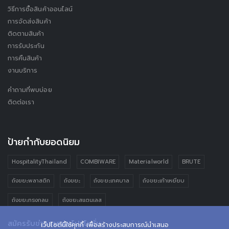
วิธีการซื้อสินค้าออนไลน์
การจัดส่งสินค้า
ติดตามสินค้า
การรับประกัน
การคืนสินค้า
งานบริการ
คำถามที่พบบ่อย
ติดต่อเรา
ป้ายกำกับยอดนิยม
HospitalityThailand
COMBIWARE
Materialworld
BRUTE
ถังขยะพลาสติก
ถังขยะ
ถังขยะเทศบาล
ถังขยะเท้าเหยียบ
ถังขยะทรงกลม
ถังขยะสแตนเลส
สมัครรับข่าวสารและโปรโมชั่น
เว็ปไซต์นี้ใช้คุกกี้ เพื่อสร้างประสบการณ์นำเสนอ