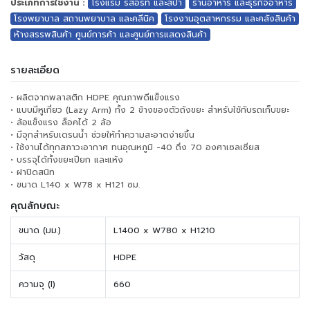
ประเภทการใช้งาน :
โรงแรม รีสอร์ท และสปา
ร้านอาหาร และธุรกิจอาหาร
โรงพยาบาล สถานพยาบาล และคลีนิค
โรงงานอุตสาหกรรม และคลังสินค้า
ห้างสรรพสินค้า ศูนย์การค้า และศูนย์การแสดงสินค้า
รายละเอียด
• ผลิตจากพลาสติก HDPE คุณภาพดีแข็งแรง
• แบบมีหูเกี่ยว (Lazy Arm) ทั้ง 2 ข้างของตัวถังขยะ สำหรับใช้กับรถเก็บขยะ
• ล้อแข็งแรง ล็อคได้ 2 ล้อ
• มีจุกสำหรับเดรนน้ำ ช่วยให้ทำความสะอาดง่ายขึ้น
• ใช้งานได้ทุกสภาวะอากาศ ทนอุณหภูมิ -40 ถึง 70 องศาเซลเซียส
• บรรจุได้ทั้งขยะเปียก และแห้ง
• ฝาปิดสนิท
• ขนาด L140 x W78 x H121 ซม.
คุณลักษณะ
ขนาด (มม.)
L1400 x W780 x H1210
วัสดุ
HDPE
ความจุ (l)
660