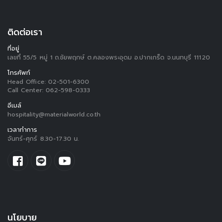
ติดต่อเรา
ที่อยู่
เลขที่ 55/5 หมู่ 1 ถ.ชัยพฤกษ์ ต.คลองพระอุดม อ.ปากเกร็ด จ.นนทบุรี 11120
โทรศัพท์
Head Office:
02-501-6300
Call Center:
062-598-0333
อีเมล์
hospitality@materialworld.co.th
เวลาทำการ
จันทร์-ศุกร์ 8.30-17.30 น.
นโยบาย