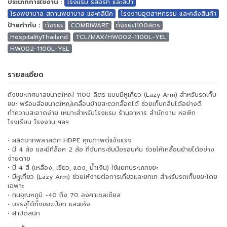
ประเภทการใช้งาน :
โรงแรม รีสอร์ท และสปา
โรงพยาบาล สถานพยาบาล และคลีนิค
โรงงานอุตสาหกรรม และคลังสินค้า
ป้ายกำกับ :
ถังขยะ
COMBIWARE
ถังขยะ1100ลิตร
HospitalityThailand
TCL/MAX/HW002-1100L-YEL
HW002-1100L-YEL
รายละเอียด
ถังขยะเทศบาลขนาดใหญ่ 1100 ลิตร แบบมีหูเกี่ยว (Lazy Arm) สำหรับรถเก็บ
ขยะ พร้อมล้อขนาดใหญ่เคลื่อนย้ายสะดวกล็อคได้ ช่วยเก็บกลิ่นได้อย่างดี
ทำความสะอาดง่าย เหมาะสำหรับโรงแรม ร้านอาหาร สำนักงาน หอพัก
โรงเรียน โรงงาน ฯลฯ
• ผลิตจากพลาสติก HDPE คุณภาพดีแข็งแรง
• มี 4 ล้อ และมีที่ล็อค 2 ล้อ ที่จับกระชับมือรอบคัน ช่วยให้เคลื่อนย้ายได้อย่าง
ง่ายดาย
• มี 4 สี (เหลือง, เขียว, แดง, น้ำเงิน) ใช้แยกประเภทขยะ
• มีหูเกี่ยว (Lazy Arm) ช่วยให้ง่ายต่อการเกี่ยวและยกเท สำหรับรถเก็บขยะโดย
เฉพาะ
• ทนอุณหภูมิ -40 ถึง 70 องศาเซลเซียส
• บรรจุได้ทั้งขยะเปียก และแห้ง
• ฝาปิดสนิท