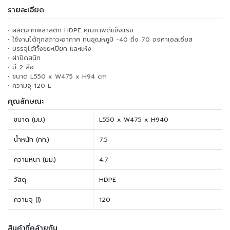
รายละเอียด
• ผลิตจากพลาสติก HDPE คุณภาพดีแข็งแรง
• ใช้งานได้ทุกสภาวะอากาศ ทนอุณหภูมิ -40 ถึง 70 องศาเซลเซียส
• บรรจุได้ทั้งขยะเปียก และแห้ง
• ฝาปิดสนิท
• มี 2 ล้อ
• ขนาด L550 x W475 x H94 cm
• ความจุ 120 L
คุณลักษณะ
ขนาด (มม.)
L550 x W475 x H940
น้ำหนัก (กก.)
7.5
ความหนา (มม.)
4.7
วัสดุ
HDPE
ความจุ (l)
120
สินค้าที่คล้ายกัน