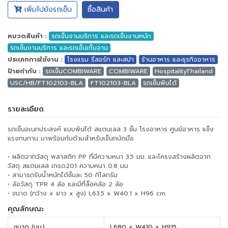
เพิ่มไปยังรถเข็น
ซื้อสินค้า
หมวดสินค้า :
รถเข็นงานบริการ และรถเข็นงานหนัก
รถเข็นงานบริการ และรถเข็นเก็บจาน
ประเภทการใช้งาน :
โรงแรม รีสอร์ท และสปา
ร้านอาหาร และธุรกิจอาหาร
ป้ายกำกับ :
รถเข็นCOMBIWARE
COMBIWARE
HospitalityThailand
USC/HB/FT102103-BLA
FT102103-BLA
รถเข็นพับได้
รายละเอียด
รถเข็นอเนกประสงค์ แบบพับได้ สแตนเลส 3 ชั้น โรงอาหาร ศูนย์อาหาร แข็ง
แรงทนทาน มาพร้อมกับด้ามสำหรับเข็นถนัดมือ
• ผลิตจากวัสดุ พลาสติก PP ที่มีความหนา 3.5 มม. และโครงสร้างผลิตจาก
วัสดุ สแตนเลส เกรด201 ความหนา 0.8 มม
• สามารถรับน้ำหนักได้ชั้นละ 50 กิโลกรัม
• ล้อวัสดุ TPR 4 ล้อ และมีที่ล็อคล้อ 2 ล้อ
• ขนาด (กว้าง x ยาว x สูง) L63.5 x W40.1 x H96 cm.
คุณลักษณะ
ขนาด (มม.)
L680 x W410 x H915