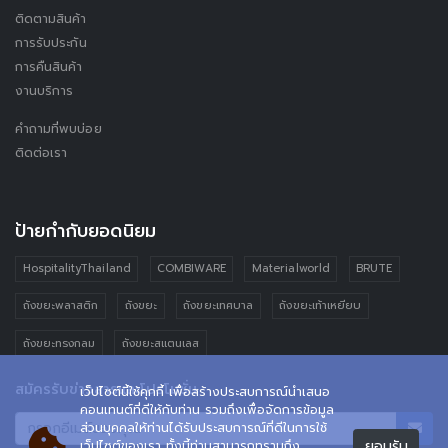
ติดตามสินค้า
การรับประกัน
การคืนสินค้า
งานบริการ
คำถามที่พบบ่อย
ติดต่อเรา
ป้ายกำกับยอดนิยม
HospitalityThailand
COMBIWARE
Materialworld
BRUTE
ถังขยะพลาสติก
ถังขยะ
ถังขยะเทศบาล
ถังขยะเท้าเหยียบ
ถังขยะทรงกลม
ถังขยะสแตนเลส
สมัครรับข่าวสารและโปรโมชั่น
เว็ปไซต์นี้ใช้คุกกี้ เพื่อสร้างประสบการณ์นำเสนอ
คอนเทนต์ที่ดีให้กับท่าน รวมถึงเพื่อจัดการข้อมูล
ส่วนบุคคลให้ท่านได้รับประสบการณ์ที่ดีในการใช้
ยอมรับ
เว็ปไซต์ของเรา ทั้งนี้ท่านสามารถทราบถึง