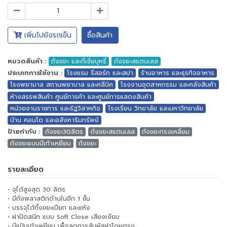
เพิ่มไปยังรถเข็น
ซื้อสินค้า
หมวดสินค้า :
ถังขยะ และที่เขี่ยบุหรี่
ถังขยะสแตนเลส
ประเภทการใช้งาน :
โรงแรม รีสอร์ท และสปา
ร้านอาหาร และธุรกิจอาหาร
โรงพยาบาล สถานพยาบาล และคลีนิค
โรงงานอุตสาหกรรม และคลังสินค้า
ห้างสรรพสินค้า ศูนย์การค้า และศูนย์การแสดงสินค้า
หน่วยงานราชการ และรัฐวิสาหกิจ
โรงเรียน วิทยาลัย และมหาวิทยาลัย
บ้าน คอนโด และอสังหาริมทรัพย์
ป้ายกำกับ :
ถังขยะ30ลิตร
ถังขยะสแตนเลส
ถังขยะทรงเหลี่ยม
ถังขยะแบบมีเท้าเหยียบ
ถังขยะ
รายละเอียด
• จุได้สูงสุด 30 ลิตร
• มีถังพลาสติกด้านในอีก 1 ชั้น
• บรรจุได้ทั้งขยะเปียก และแห้ง
• ฝาปิดสนิท แบบ Soft Close เสียงเงียบ
• มีแป้นเท้าเหยียบ เพื่อลดการสัมผัสฝาโดยตรง