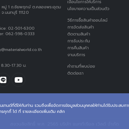
เงื่อนไขการให้บริการ
5 หมู่ 1 ถ.ชัยพฤกษ์ ต.คลองพระอุดม
นโยบายความเป็นส่วนตัว
 จ.นนทบุรี 11120
วิธีการซื้อสินค้าออนไลน์
การจัดส่งสินค้า
ice:
02-501-6300
er:
062-598-0333
ติดตามสินค้า
การรับประกัน
การคืนสินค้า
ty@materialworld.co.th
งานบริการ
ร์ 8.30-17.30 น.
คำถามที่พบบ่อย
ติดต่อเรา
นเทนต์ที่ดีให้กับท่าน รวมถึงเพื่อจัดการข้อมูลส่วนบุคคลให้ท่านได้รับประสบการณ์
ุกกี้ ได้ ที่ รายละเอียดเพิ่มเติม คลิก
สงวนลิขสิทธิ์ พ.ศ. 2565 บริษัท แมททีเรียล เวิลด์ จำกัด