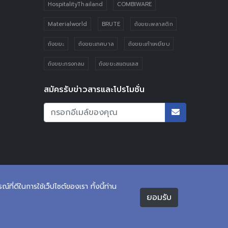
HospitalityThailand
COMBIWARE
Materialworld
BRUTE
ถังขยะพลาสติก
ถังขยะ
ถังขยะเทศบาล
ถังขยะเท้าเหยียบ
ถังขยะทรงกลม
ถังขยะสแตนเลส
สมัครรับข่าวสารและโปรโมชั่น
ที่ดีในการใช้เว็ปไซต์ของเรา ทั้งนี้ท่าน
ยอมรับ