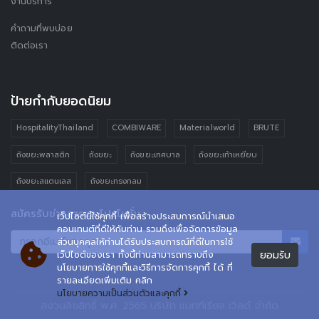
งานบริการ
คำถามที่พบบ่อย
ติดต่อเรา
ป้ายกำกับยอดนิยม
HospitalityThailand
COMBIWARE
Materialworld
BRUTE
ถังขยะพลาสติก
ถังขยะ
ถังขยะเทศบาล
ถังขยะเท้าเหยียบ
ถังขยะสแตนเลส
ถังขยะทรงกลม
สมัครรับข่าวสารและโปรโมชั่น
เว็ปไซต์นี้ใช้คุกกี้ เพื่อสร้างประสบการณ์นำเสนอ
คอนเทนต์ที่ดีให้กับท่าน รวมถึงเพื่อจัดการข้อมูล
ส่วนบุคคลให้ท่านได้รับประสบการณ์ที่ดีในการใช้
ยอมรับ
เว็ปไซต์ของเรา ทั้งนี้ท่านสามารถทราบถึง
นโยบายการใช้คุกกี้และวิธีการจัดการคุกกี้ ได้ ที่
รายละเอียดเพิ่มเติม คลิก
นโยบายความเป็นส่วนตัวและคุกกี้
สงวนลิขสิทธิ์ พ.ศ. 2565 บริษัท แมททีเรียล เวิลด์ จำกัด