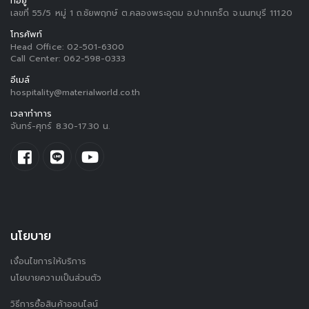
ที่อยู่
เลขที่ 55/5 หมู่ 1 ถ.ชัยพฤกษ์ ต.คลองพระอุดม อ.ปากเกร็ด จ.นนทบุรี 11120
โทรศัพท์
Head Office:
02-501-6300
Call Center:
062-598-0333
อีเมล์
hospitality@materialworld.co.th
เวลาทำการ
จันทร์-ศุกร์ 8.30-17.30 น.
นโยบาย
เงื่อนไขการให้บริการ
นโยบายความเป็นส่วนตัว
วิธีการซื้อสินค้าออนไลน์