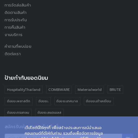
การจัดส่งสินค้า
ติดตามสินค้า
การรับประกัน
การคืนสินค้า
งานบริการ
คำถามที่พบบ่อย
ติดต่อเรา
ป้ายกำกับยอดนิยม
HospitalityThailand
COMBIWARE
Materialworld
BRUTE
ถังขยะพลาสติก
ถังขยะ
ถังขยะเทศบาล
ถังขยะเท้าเหยียบ
ถังขยะทรงกลม
ถังขยะสแตนเลส
สมัครรับข่าวสารและโปรโมชั่น
เว็ปไซต์นี้ใช้คุกกี้ เพื่อสร้างประสบการณ์นำเสนอ
คอนเทนต์ที่ดีให้กับท่าน รวมถึงเพื่อจัดการข้อมูล