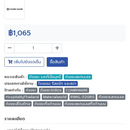
฿1,065
เพิ่มไปยังรถเข็น
ซื้อสินค้า
หมวดสินค้า :
ถังขยะ และที่เขี่ยบุหรี่
ถังขยะสแตนเลส
ประเภทการใช้งาน :
โรงแรม รีสอร์ท และสปา
ป้ายกำกับ :
ถังขยะ
ถังขยะ10ลิตร
COMBIWARE
HospitalityThailand
Materialworld
RWKL-52GRG
ถังขยะแสตนเลส
ถังขยะสีโรสโกล
ถังขยะทิ้งด้านบน
ถังขยะสแตนเลสทิ้งด้านบน
รายละเอียด