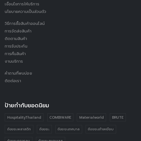
เงื่อนไขการให้บริการ
นโยบายความเป็นส่วนตัว
วิธีการซื้อสินค้าออนไลน์
การจัดส่งสินค้า
ติดตามสินค้า
การรับประกัน
การคืนสินค้า
งานบริการ
คำถามที่พบบ่อย
ติดต่อเรา
ป้ายกำกับยอดนิยม
HospitalityThailand
COMBIWARE
Materialworld
BRUTE
ถังขยะพลาสติก
ถังขยะ
ถังขยะเทศบาล
ถังขยะเท้าเหยียบ
ถังขยะทรงกลม
ถังขยะสแตนเลส