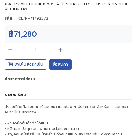
ถังขยะรีไซเคิล แบบแยกช่อง 4 ประเภทขยะ สำหรับการแยกขยะอย่างมี
ประสิทธิภาพ
รหัส :
TCL/RM/1792372
฿71,280
เพิ่มไปยังรถเข็น
ซื้อสินค้า
ประเภทการใช้งาน :
รายละเอียด
ถังขยะรีไซเคิลแบบสถานีแยกขยะ แยกช่อง 4 ประเภทขยะ สำหรับการแยกขยะ
อย่างมีประสิทธิภาพ
• ฝาปิดยึดกับตัวถังได้แน่น
• ผลิตจากวัสดุคุณภาพทนทานต่อแรงกระแทก
• สัญลักษณ์รหัสสี และป้ายคำ มีจำหน่ายแยก สามารถปรับแต่งตามความ