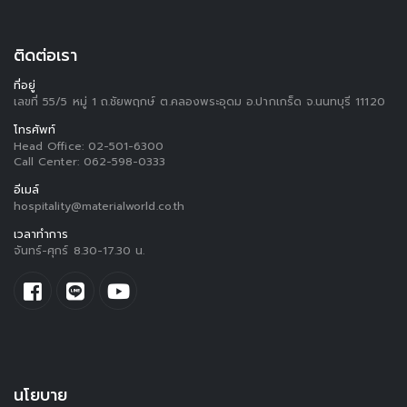
ติดต่อเรา
ที่อยู่
เลขที่ 55/5 หมู่ 1 ถ.ชัยพฤกษ์ ต.คลองพระอุดม อ.ปากเกร็ด จ.นนทบุรี 11120
โทรศัพท์
Head Office:
02-501-6300
Call Center:
062-598-0333
อีเมล์
hospitality@materialworld.co.th
เวลาทำการ
จันทร์-ศุกร์ 8.30-17.30 น.
นโยบาย