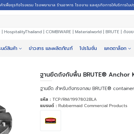
นค้าเพื่อธุรกิจโรงแรม โรงพยาบาล ร้านอาหาร โรงงาน และธุรกิจการให้บริการในป
ม |
HospitalityThailand
|
COMBIWARE
|
Materialworld
|
BRUTE
|
ถังข
นด์สินค้า
ข่าวสาร และผลิตภัณฑ์
โปรโมชั่น
แคตตาล็อก
ฐานยึดถังกับพื้น BRUTE® Anchor K
ฐานยึด สำหรับถังทรงกลม BRUTE® containe
รหัส :
TCP/RM/1997802BLA
แบรนด์ :
Rubbermaid Commercial Products