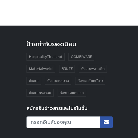
ป้ายกำกับยอดนิยม
HospitalityThailand
COMBIWARE
Materialworld
BRUTE
ถังขยะพลาสติก
ถังขยะ
ถังขยะเทศบาล
ถังขยะเท้าเหยียบ
ถังขยะทรงกลม
ถังขยะสแตนเลส
สมัครรับข่าวสารและโปรโมชั่น