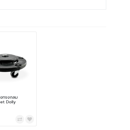
ถังทรงกลม
t Dolly