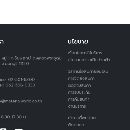
รา
นโยบาย
เงื่อนไขการให้บริการ
5 หมู่ 1 ถ.ชัยพฤกษ์ ต.คลองพระอุดม
นโยบายความเป็นส่วนตัว
 จ.นนทบุรี 11120
วิธีการซื้อสินค้าออนไลน์
การจัดส่งสินค้า
ice:
02-501-6300
er:
062-598-0333
ติดตามสินค้า
การรับประกัน
การคืนสินค้า
ty@materialworld.co.th
งานบริการ
ร์ 8.30-17.30 น.
คำถามที่พบบ่อย
ติดต่อเรา