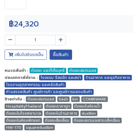
฿24,320
เพิ่มไปยังรถเข็น
ซื้อสินค้า
หมวดสินค้า :
ถังขยะ และที่เขี่ยบุหรี่
ถังขยะสแตนเลส
ประเภทการใช้งาน :
โรงแรม รีสอร์ท และสปา
ร้านอาหาร และธุรกิจอาหาร
โรงงานอุตสาหกรรม และคลังสินค้า
ห้างสรรพสินค้า ศูนย์การค้า และศูนย์การแสดงสินค้า
ป้ายกำกับ :
ถังขยะสแตนเลส
trash
bin
COMBIWARE
HospitalityThailand
ถังขยะราคาถูก
ถังขยะในห้องน้ำ
ถังขยะในโรงพยาบาล
ถังขยะในร้านอาหาร
dustbin
ถังขยะในห้องพักแขก
ถังขยะสี่เหลี่ยม
ถังขยะสเตนเลสทรงสี่เหลี่ยม
HW-170
squaredustbin