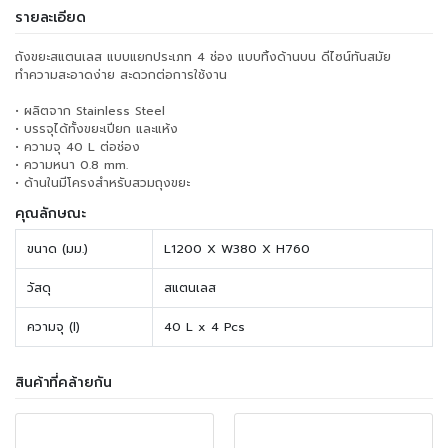
รายละเอียด
ถังขยะสแตนเลส แบบแยกประเภท 4 ช่อง แบบทิ้งด้านบน ดีไซน์ทันสมัย
ทำความสะอาดง่าย สะดวกต่อการใช้งาน
• ผลิตจาก Stainless Steel
• บรรจุได้ทั้งขยะเปียก และแห้ง
• ความจุ 40 L ต่อช่อง
• ความหนา 0.8 mm.
• ด้านในมีโครงสำหรับสวมถุงขยะ
คุณลักษณะ
ขนาด (มม.)
L1200 X W380 X H760
วัสดุ
สแตนเลส
ความจุ (l)
40 L x 4 Pcs
สินค้าที่คล้ายกัน